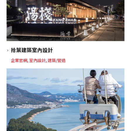
拾葉建築室內設計
企業官網
,
室內設計
,
建築/營造