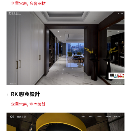
企業官網
,
音響器材
RK 聯寬設計
企業官網
,
室內設計