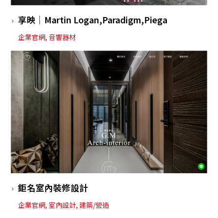
享映│Martin Logan,Paradigm,Piega
企業官網
,
音響器材
鉅名室內裝修設計
企業官網
,
室內設計
,
建築/營造