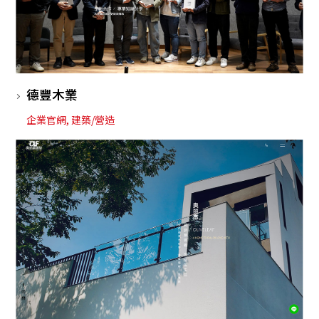
德豐木業
企業官網
,
建築/營造