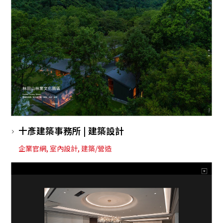
關於普鉅
數位解決方案
網站設計思維
諮
詢
報
價
十彥建築事務所 | 建築設計
企業官網
,
室內設計
,
建築/營造