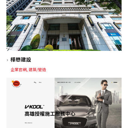
樺懋建設
企業官網
,
建築/營造