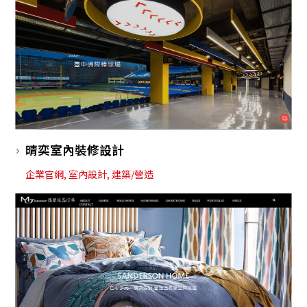
晴奕室內裝修設計
企業官網
,
室內設計
,
建築/營造